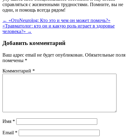
справляться с жизненными трудностями. Помните, вы не
одни, и помощь всегда рядом!
Навигация
←
«ОтоNeurolog: Кто это и чем он может помочь?»
«Травматолог: кто он и какую роль играет в здоровье
по
человека?»
→
записям
Добавить комментарий
Ваш адрес email не будет опубликован.
Обязательные поля
помечены
*
Комментарий
*
Имя
*
Email
*